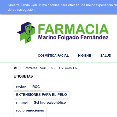
Nuestra tienda web utiliza cookies para ofrecer una mejor experiencia 
Tu Farmacia Online · Telf. 924 342 642 · info@farmaciamarino.es
de su navegación.
COSMÉTICA FACIAL
HIGIENE
SALUD
Cosmética Facial
ACEITES FACIALES
ETIQUETAS
revlon
ROC
EXTENSIONES PARA EL PELO
rimmel
Gel hidroalcohólico
roc promociones