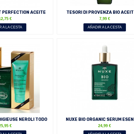
T PERFECTION ACEITE
TESORI DI PROVENZA BIO ACEIT
AL NUTRITIVO...
BELLEZA 100 ML
12,75 €
7,99 €
R A LA CESTA
AÑADIR A LA CESTA
DIGIEUSE NEROLI TODO
NUXE BIO ORGANIC SERUM ESEN
IELES 100 ML...
ANTIOXIDANTE 30 ML
25,95 €
24,99 €