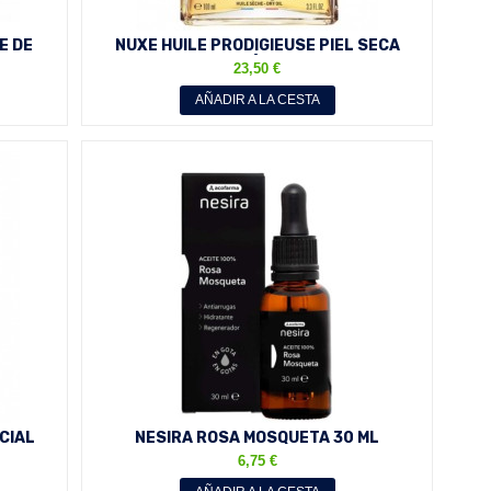
E DE
NUXE HUILE PRODIGIEUSE PIEL SECA
100ML EDICIÓN LIMITADA...
23,50 €
AÑADIR A LA CESTA
CIAL
NESIRA ROSA MOSQUETA 30 ML
ACOFARMA
6,75 €