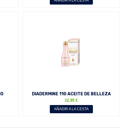
AÑADIR A LA CESTA
MO
DIADERMINE 110 ACEITE DE BELLEZA
50 ML
CARA Y CUERPO 100 ML
12,95 €
AÑADIR A LA CESTA