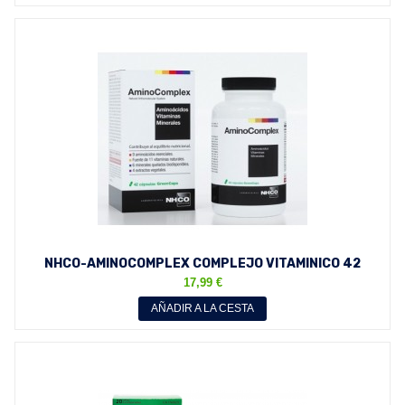
NHCO-AMINOCOMPLEX COMPLEJO VITAMINICO 42
CÁPSULAS
17,99 €
AÑADIR A LA CESTA