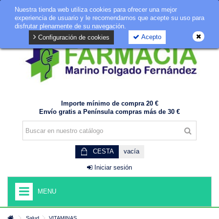
Nuestra tienda web utiliza cookies para ofrecer una mejor
GDPR
experiencia de usuario y le recomendamos que acepte su uso para
disfrutar plenamente de su navegación.
Acepto
Configuración de cookies
Importe mínimo de compra 20 €
Envío gratis a Península compras más de 30 €
CESTA
vacía
Iniciar sesión
MENU
Salud
VITAMINAS