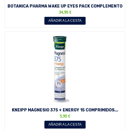
BOTANICA PHARMA WAKE UP EYES PACK COMPLEMENTO
ALIMENTICIO...
34,95 €
AÑADIR A LA CESTA
KNEIPP MAGNESIO 375 + ENERGY 15 COMPRIMIDOS...
5,95 €
AÑADIR A LA CESTA