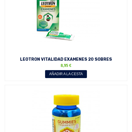
LEOTRON VITALIDAD EXAMENES 20 SOBRES
BUCODISPERSABLES...
8,95 €
AÑADIR A LA CESTA