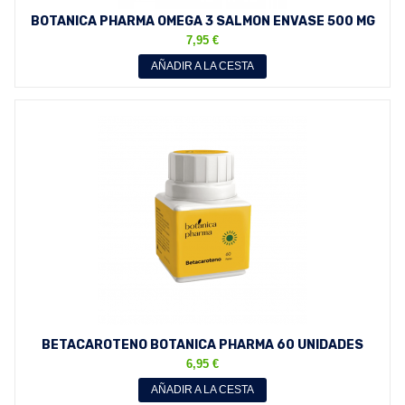
BOTANICA PHARMA OMEGA 3 SALMON ENVASE 500 MG
120 PERLAS
7,95 €
AÑADIR A LA CESTA
BETACAROTENO BOTANICA PHARMA 60 UNIDADES
ENVASE 2 MESES
6,95 €
AÑADIR A LA CESTA