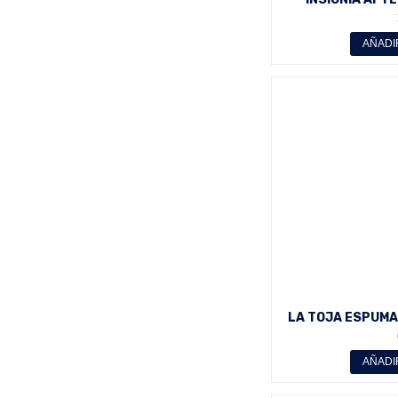
ALCOHOL )
AÑADI
LA TOJA ESPUMA
AÑADI