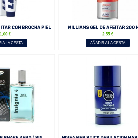
EITAR CON BROCHA PIEL
WILLIAMS GEL DE AFEITAR 200 
IBLE 40 G
SENSIBLE
1,00 €
2,55 €
R A LA CESTA
AÑADIR A LA CESTA
R SHAVE ZERO ( SIN
NIVEA MEN STICK DEPILACION MA