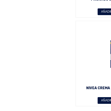
REFRESC
AÑADI
NIVEA CREMA 
AÑADI