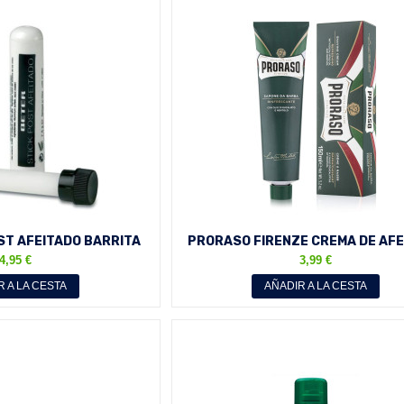
ST AFEITADO BARRITA
PRORASO FIRENZE CREMA DE AF
SANGRADO
CON ACEITE DE EUCALIPTO..
4,95 €
3,99 €
R A LA CESTA
AÑADIR A LA CESTA