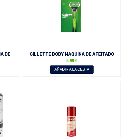
MA DE
GILLETTE BODY MÁQUINA DE AFEITADO
CORPORAL
5,99 €
AÑADIR A LA CESTA