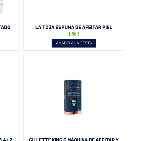
TADO
LA TOJA ESPUMA DE AFEITAR PIEL
SENSIBLE 100 ML
1,50 €
AÑADIR A LA CESTA
S 4+2
GILLETTE KING C MÁQUINA DE AFEITAR Y