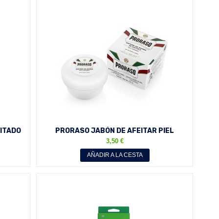
EITADO
PRORASO JABÓN DE AFEITAR PIEL
.
SENSIBLE 150 ML
3,50 €
AÑADIR A LA CESTA