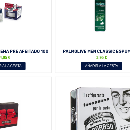
EMA PRE AFEITADO 100
PALMOLIVE MEN CLASSIC ESPU
ML
AFEITADO 300 ML
4,95 €
3,95 €
R A LA CESTA
AÑADIR A LA CESTA