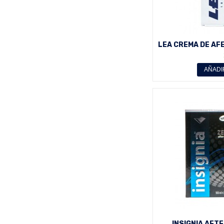
LEA CREMA DE AF
SENS
AÑADI
INSIGNIA AFTE