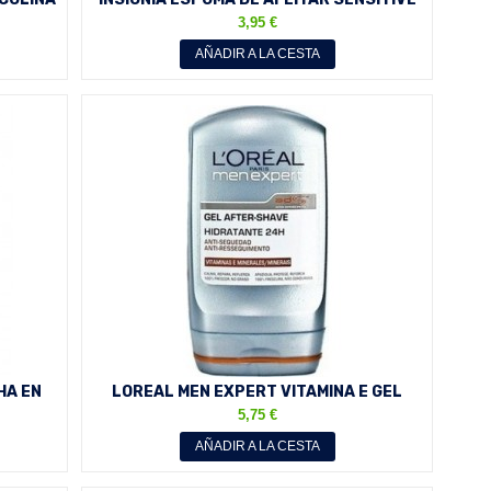
400 ML
3,95 €
AÑADIR A LA CESTA
HA EN
LOREAL MEN EXPERT VITAMINA E GEL
AFTER-SHAVE HIDRATANTE...
5,75 €
AÑADIR A LA CESTA