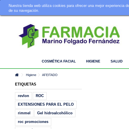
Nuestra tienda web utiliza cookies para ofrecer una mejor experiencia 
Tu Farmacia Online · Telf. 924 342 642 · info@farmaciamarino.es
de su navegación.
COSMÉTICA FACIAL
HIGIENE
SALUD
Higiene
AFEITADO
ETIQUETAS
revlon
ROC
EXTENSIONES PARA EL PELO
rimmel
Gel hidroalcohólico
roc promociones