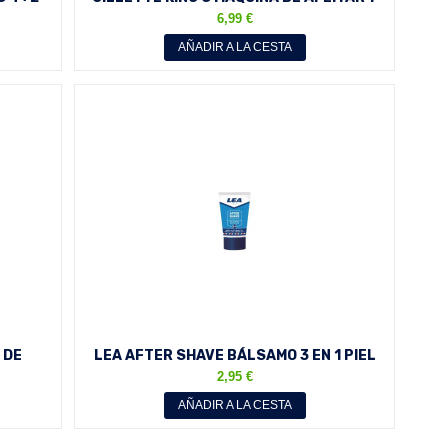
PERFILAR
6,99 €
AÑADIR A LA CESTA
 DE
LEA AFTER SHAVE BÁLSAMO 3 EN 1 PIEL
SENSIBLE 125 ML
2,95 €
AÑADIR A LA CESTA