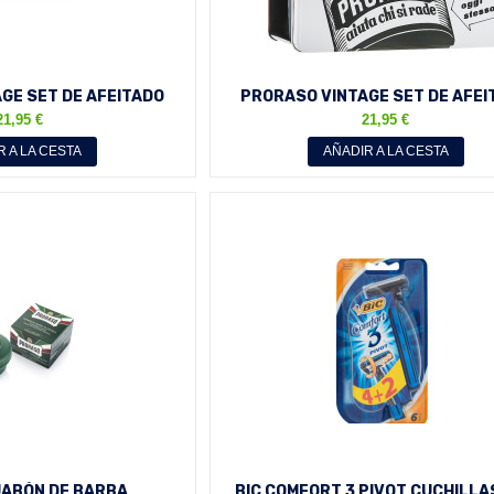
GE SET DE AFEITADO
PRORASO VINTAGE SET DE AFEI
 CAJA METÁLICA
CAJA METÁLICA
21,95 €
21,95 €
R A LA CESTA
AÑADIR A LA CESTA
ABÓN DE BARBA
BIC COMFORT 3 PIVOT CUCHILLA