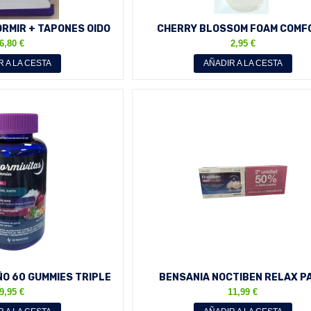
ORMIR + TAPONES OIDO
CHERRY BLOSSOM FOAM COMF
E TRAVEL
PLANTILLAS PIES UNITALL
6,80 €
2,95 €
R A LA CESTA
AÑADIR A LA CESTA
ÑO 60 GUMMIES TRIPLE
BENSANIA NOCTIBEN RELAX P
VASE 60 NOCHES
AHORRO 2ª UNIDAD 50% PACK 6
9,95 €
11,99 €