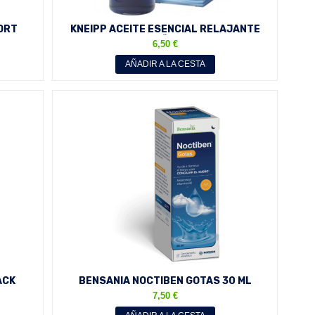
ORT
KNEIPP ACEITE ESENCIAL RELAJANTE
A
PARA BAÑO 100 ML
6,50 €
AÑADIR A LA CESTA
ACK
BENSANIA NOCTIBEN GOTAS 30 ML
0...
MELATONINA + VITAMINA B6...
7,50 €