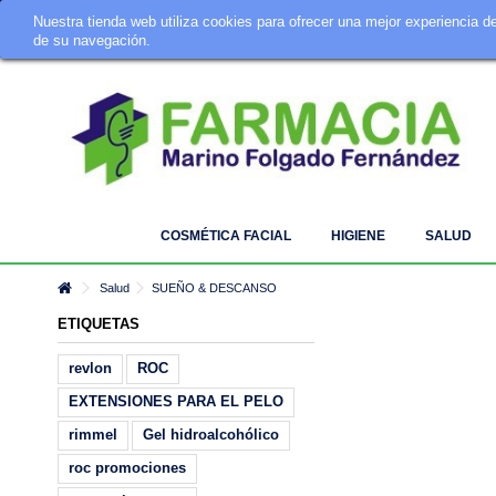
Nuestra tienda web utiliza cookies para ofrecer una mejor experiencia 
Tu Farmacia Online · Telf. 924 342 642 · info@farmaciamarino.es
de su navegación.
COSMÉTICA FACIAL
HIGIENE
SALUD
Salud
SUEÑO & DESCANSO
ETIQUETAS
revlon
ROC
EXTENSIONES PARA EL PELO
rimmel
Gel hidroalcohólico
roc promociones