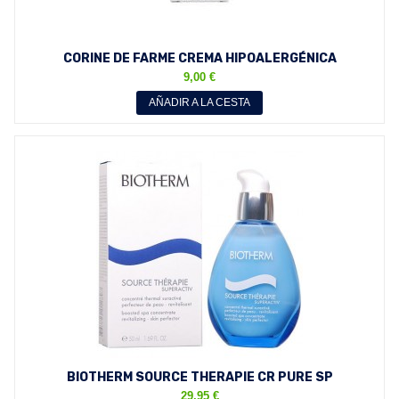
CORINE DE FARME CREMA HIPOALERGÉNICA
HIDRATANTE CALMA Y...
9,00 €
AÑADIR A LA CESTA
BIOTHERM SOURCE THERAPIE CR PURE SP
CONCENTRATE 50 ML
29,95 €