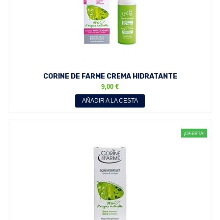
CORINE DE FARME CREMA HIDRATANTE
HIPOALERGÉNICA SIN...
9,00 €
AÑADIR A LA CESTA
¡OFERTA!