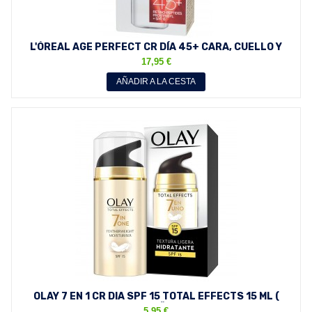
L'ÓREAL AGE PERFECT CR DÍA 45+ CARA, CUELLO Y
ESCOTE 50 ML
17,95 €
AÑADIR A LA CESTA
OLAY 7 EN 1 CR DIA SPF 15 TOTAL EFFECTS 15 ML (
TAMAÑO...
5,95 €