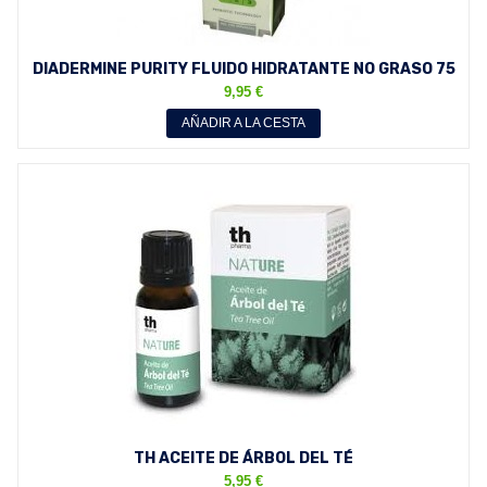
DIADERMINE PURITY FLUIDO HIDRATANTE NO GRASO 75
ML
9,95 €
AÑADIR A LA CESTA
TH ACEITE DE ÁRBOL DEL TÉ
5,95 €