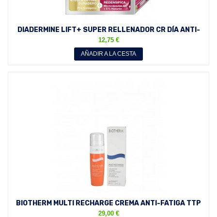
DIADERMINE LIFT+ SUPER RELLENADOR CR DÍA ANTI-
ARRUGAS CON...
12,75 €
AÑADIR A LA CESTA
BIOTHERM MULTI RECHARGE CREMA ANTI-FATIGA TTP
50 ML
29,00 €