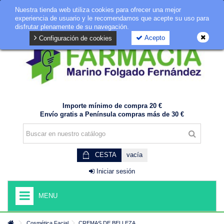
Nuestra tienda web utiliza cookies para ofrecer una mejor
GDPR
experiencia de usuario y le recomendamos que acepte su uso para
disfrutar plenamente de su navegación.
Acepto
Configuración de cookies
Importe mínimo de compra 20 €
Envío gratis a Península compras más de 30 €
CESTA
vacía
Iniciar sesión
MENU
Cosmética Facial
CREMAS DE BELLEZA