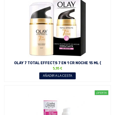
OLAY 7 TOTAL EFFECTS 7 EN 1 CR NOCHE 15 ML (
TAMAÑO VIAJE )
5,95 €
AÑADIR A LA CESTA
¡OFERTA!