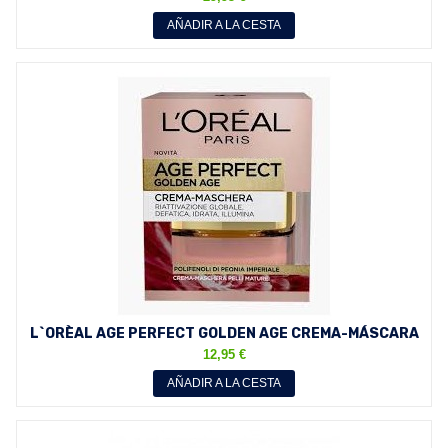
AÑADIR A LA CESTA
L`ORÈAL AGE PERFECT GOLDEN AGE CREMA-MÁSCARA
50 ML
12,95 €
AÑADIR A LA CESTA