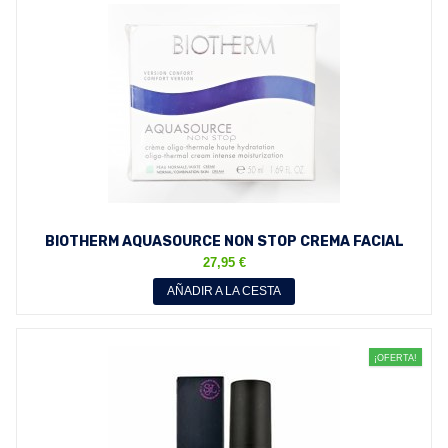
BIOTHERM AQUASOURCE NON STOP CREMA FACIAL
HIDRATACION...
27,95 €
AÑADIR A LA CESTA
¡OFERTA!