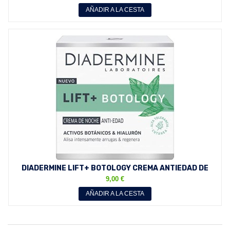
AÑADIR A LA CESTA
DIADERMINE LIFT+ BOTOLOGY CREMA ANTIEDAD DE
NOCHE CON...
9,00 €
AÑADIR A LA CESTA