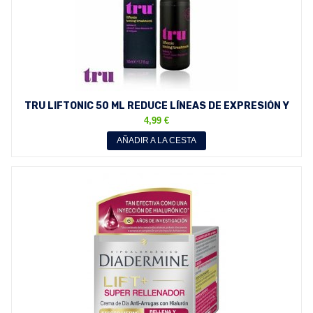
TRU LIFTONIC 50 ML REDUCE LÍNEAS DE EXPRESIÓN Y
MINIMIZA...
4,99 €
AÑADIR A LA CESTA