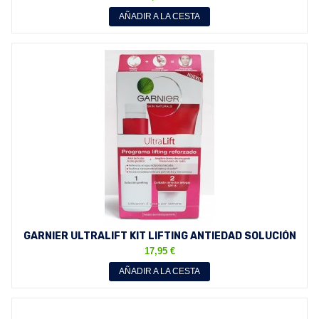
AÑADIR A LA CESTA
GARNIER ULTRALIFT KIT LIFTING ANTIEDAD SOLUCIÓN
PEELING...
17,95 €
AÑADIR A LA CESTA