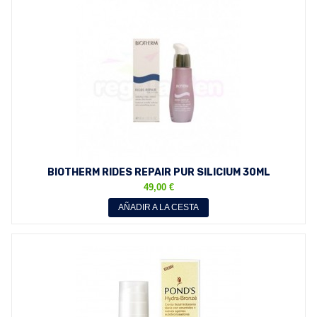
BIOTHERM RIDES REPAIR PUR SILICIUM 30ML
REDUCTOR ARRUGAS...
49,00 €
AÑADIR A LA CESTA