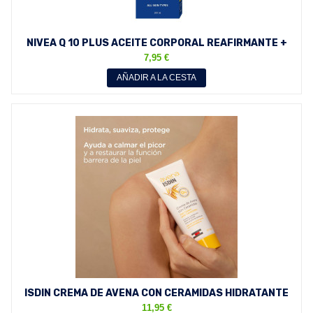
NIVEA Q 10 PLUS ACEITE CORPORAL REAFIRMANTE +
ANTIESTRÍAS...
7,95 €
AÑADIR A LA CESTA
ISDIN CREMA DE AVENA CON CERAMIDAS HIDRATANTE
REPARADORA...
11,95 €