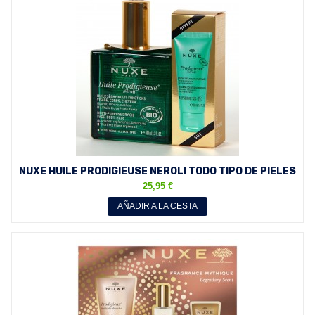
NUXE HUILE PRODIGIEUSE NEROLI TODO TIPO DE PIELES
100 ML...
25,95 €
AÑADIR A LA CESTA