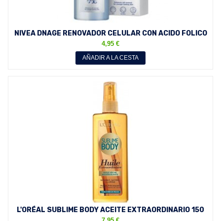
NIVEA DNAGE RENOVADOR CELULAR CON ACIDO FOLICO
150 ML
4,95 €
AÑADIR A LA CESTA
L'ORÉAL SUBLIME BODY ACEITE EXTRAORDINARIO 150
ML TODO...
7,95 €