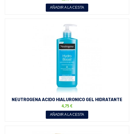
AÑADIR A LA CESTA
NEUTROGENA ACIDO HIALURONICO GEL HIDRATANTE
CORPORAL PIEL...
4,75 €
AÑADIR A LA CESTA