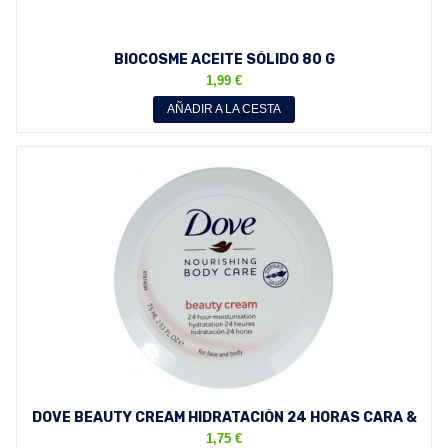
BIOCOSME ACEITE SÓLIDO 80 G
1,99 €
AÑADIR A LA CESTA
DOVE BEAUTY CREAM HIDRATACIÓN 24 HORAS CARA &
CUERPO 75 ML
1,75 €