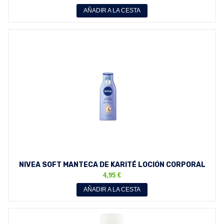
AÑADIR A LA CESTA
NIVEA SOFT MANTECA DE KARITÉ LOCIÓN CORPORAL
400 ML
4,95 €
AÑADIR A LA CESTA