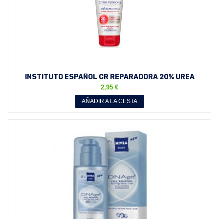
INSTITUTO ESPAÑOL CR REPARADORA 20% UREA
P/ASPERA O SECA...
2,95 €
AÑADIR A LA CESTA