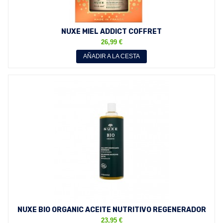
NUXE MIEL ADDICT COFFRET
26,99 €
AÑADIR A LA CESTA
NUXE BIO ORGANIC ACEITE NUTRITIVO REGENERADOR
PARA EL...
23,95 €