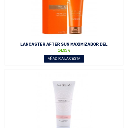
LANCASTER AFTER SUN MAXIMIZADOR DEL
BRONCEADO LOCION 125...
14,95 €
AÑADIR A LA CESTA