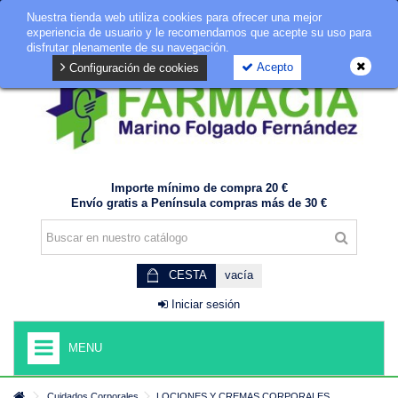
Nuestra tienda web utiliza cookies para ofrecer una mejor
GDPR
experiencia de usuario y le recomendamos que acepte su uso para
disfrutar plenamente de su navegación.
Acepto
Configuración de cookies
Importe mínimo de compra 20 €
Envío gratis a Península compras más de 30 €
CESTA
vacía
Iniciar sesión
MENU
Cuidados Corporales
LOCIONES Y CREMAS CORPORALES