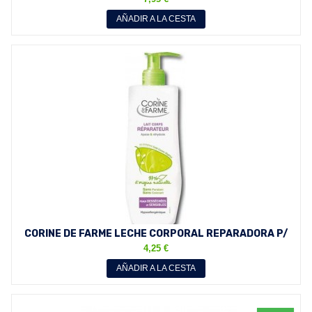
AÑADIR A LA CESTA
CORINE DE FARME LECHE CORPORAL REPARADORA P/
MUY SECA 250 ML
4,25 €
AÑADIR A LA CESTA