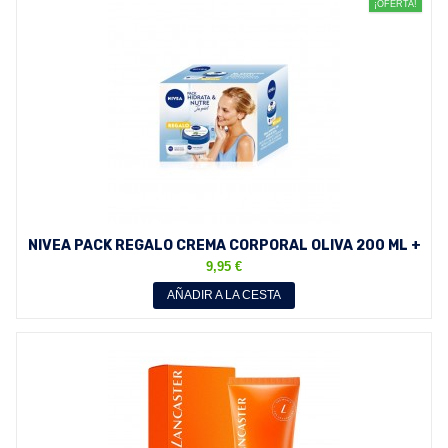
¡OFERTA!
NIVEA PACK REGALO CREMA CORPORAL OLIVA 200 ML +
CREMA DÍA...
9,95 €
AÑADIR A LA CESTA