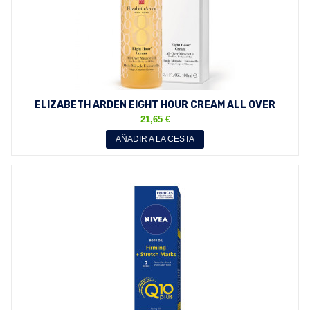
ELIZABETH ARDEN EIGHT HOUR CREAM ALL OVER
MIRACLE OIL 100 ML
21,65 €
AÑADIR A LA CESTA