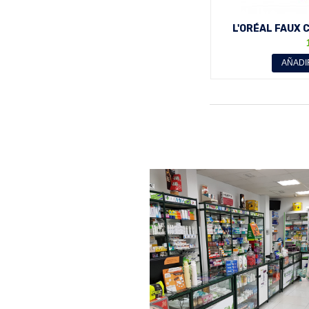
L'ORÉAL FAUX C
LIMITADA
AÑADI