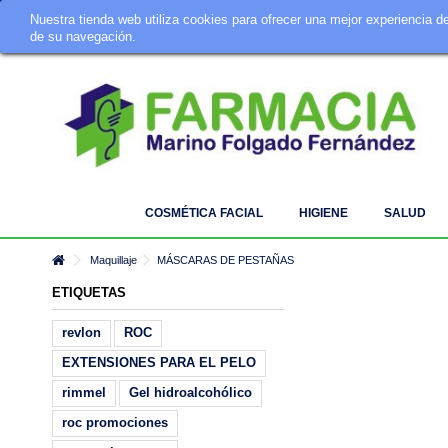
Nuestra tienda web utiliza cookies para ofrecer una mejor experiencia 
Tu Farmacia Online · Telf. 924 342 642 · info@farmaciamarino.es
de su navegación.
COSMÉTICA FACIAL
HIGIENE
SALUD
Maquillaje
MÁSCARAS DE PESTAÑAS
ETIQUETAS
revlon
ROC
EXTENSIONES PARA EL PELO
rimmel
Gel hidroalcohólico
roc promociones