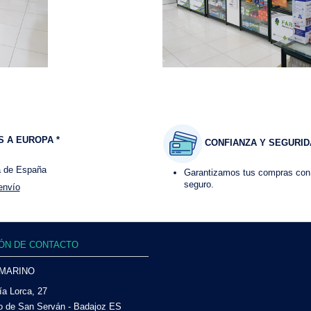
 A EUROPA *
CONFIANZA Y SEGURID
a de España
Garantizamos tus compras con
seguro.
envío
ÓN DE CONTACTO
 MARINO
ía Lorca, 27
o de San Serván - Badajoz ES