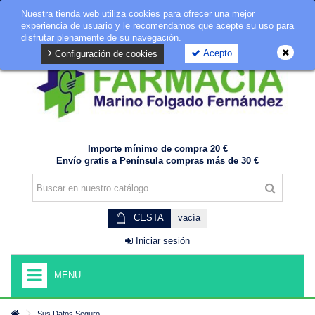
Nuestra tienda web utiliza cookies para ofrecer una mejor
GDPR
experiencia de usuario y le recomendamos que acepte su uso para
disfrutar plenamente de su navegación.
Acepto
Configuración de cookies
Importe mínimo de compra 20 €
Envío gratis a Península compras más de 30 €
CESTA
vacía
Iniciar sesión
MENU
Sus Datos Seguro