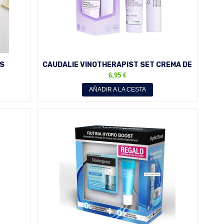
ES
CAUDALIE VINOTHERAPIST SET CREMA DE
DES...
MANOS 30 ML + CUIDADO...
6,95 €
AÑADIR A LA CESTA