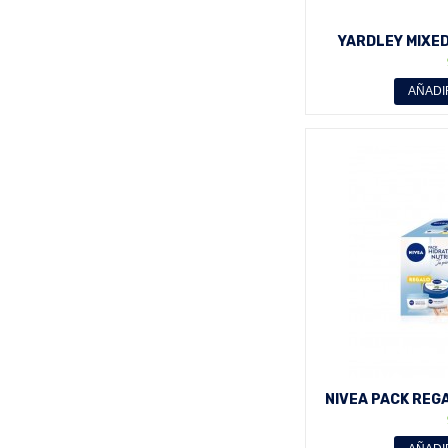
YARDLEY MIXED
(3X5
AÑADI
NIVEA PACK REG
OLIVA 200 M