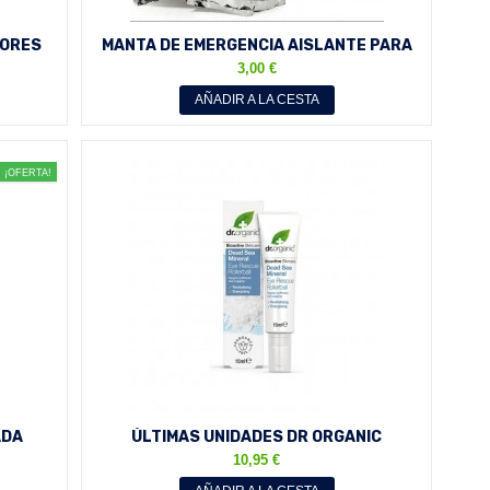
LORES
MANTA DE EMERGENCIA AISLANTE PARA
VIO
LLEVAR EN EL COCHE O A...
3,00 €
AÑADIR A LA CESTA
¡OFERTA!
ADA
ÚLTIMAS UNIDADES DR ORGANIC
 ML
CONTORNO DE OJOS ANTIESTRES...
10,95 €