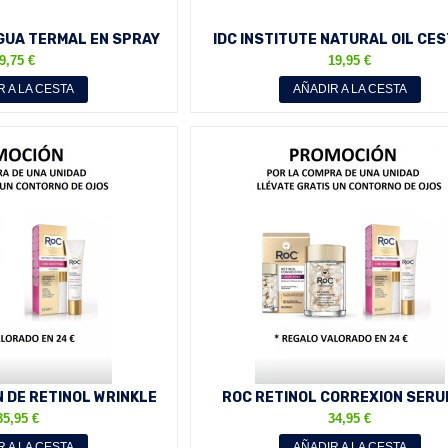
GUA TERMAL EN SPRAY
IDC INSTITUTE NATURAL OIL CES
O XL 300 ML
PRODUCTOS NATURALES...
9,75 €
19,95 €
R A LA CESTA
AÑADIR A LA CESTA
 DE RETINOL WRINKLE
ROC RETINOL CORREXION SERU
EMA DE NOCHE...
NOCHE 30 CAPSULAS 10.5 ML.
35,95 €
34,95 €
R A LA CESTA
AÑADIR A LA CESTA