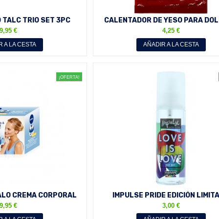
 TALC TRIO SET 3PC
CALENTADOR DE YESO PARA DO
0G TALCS)
MUSCULARES 8 HORAS DE ALI
9,95 €
4,25 €
R A LA CESTA
AÑADIR A LA CESTA
¡OFERTA!
ALO CREMA CORPORAL
IMPULSE PRIDE EDICIÓN LIMIT
L + CREMA DÍA...
BENÉFICA RAINBOW FUND 150
9,95 €
3,00 €