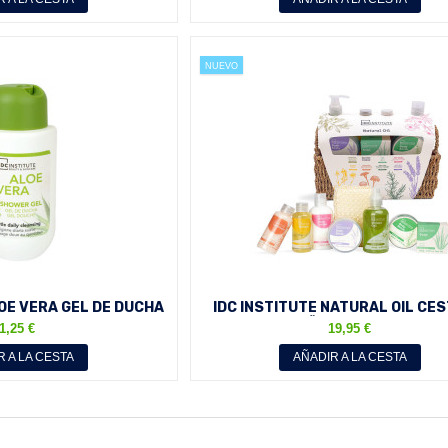
NUEVO
LOE VERA GEL DE DUCHA
IDC INSTITUTE NATURAL OIL CES
IAJE SHOWER...
BAÑO REF. 99339
1,25 €
19,95 €
R A LA CESTA
AÑADIR A LA CESTA