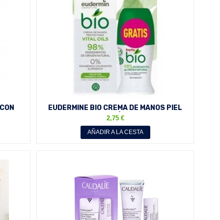
 CON
EUDERMINE BIO CREMA DE MANOS PIEL
...
TENDENCIA ATÓPICA 75 ML...
2,75 €
AÑADIR A LA CESTA