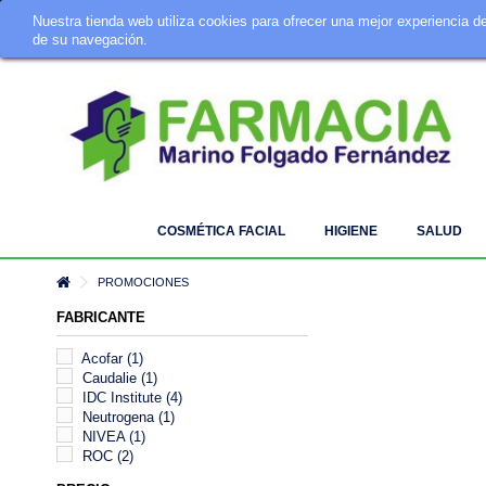
Nuestra tienda web utiliza cookies para ofrecer una mejor experiencia 
Tu Farmacia Online · Telf. 924 342 642 · info@farmaciamarino.es
de su navegación.
COSMÉTICA FACIAL
HIGIENE
SALUD
PROMOCIONES
FABRICANTE
Acofar
(1)
Caudalie
(1)
IDC Institute
(4)
Neutrogena
(1)
NIVEA
(1)
ROC
(2)