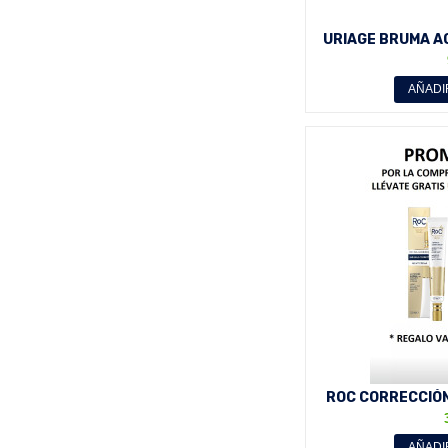
URIAGE BRUMA A
FORMAT
AÑADI
ROC CORRECCIÓN
CORREXT CR
AÑADI