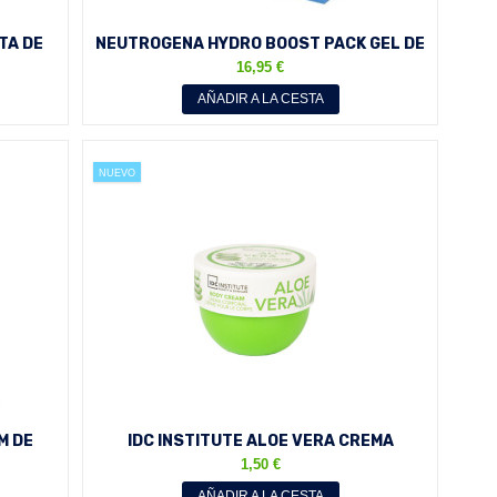
TA DE
NEUTROGENA HYDRO BOOST PACK GEL DE
AGUA 50 ML + CONTORNO...
16,95 €
AÑADIR A LA CESTA
NUEVO
M DE
IDC INSTITUTE ALOE VERA CREMA
..
CORPORAL 75ML REF. 44462
1,50 €
AÑADIR A LA CESTA