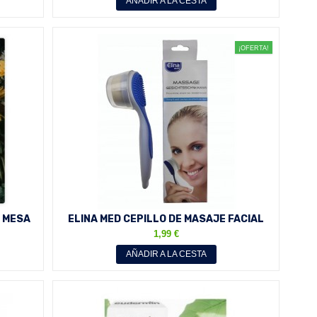
AÑADIR A LA CESTA
¡OFERTA!
 MESA
ELINA MED CEPILLO DE MASAJE FACIAL
..
1,99 €
AÑADIR A LA CESTA