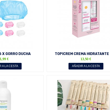
 6 X GORRO DUCHA
TOPICREM CREMA HIDRATANTE
PROTECTOR SOLAR SPF 50 PIEL
1,99 €
13,50 €
R A LA CESTA
AÑADIR A LA CESTA