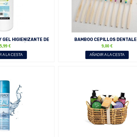
 GEL HIGIENIZANTE DE
BAMBOO CEPILLOS DENTAL
ITRO TAMAÑO...
BIODEGRADABLES PACK 10 UNIDA
5,99 €
9,00 €
R A LA CESTA
AÑADIR A LA CESTA