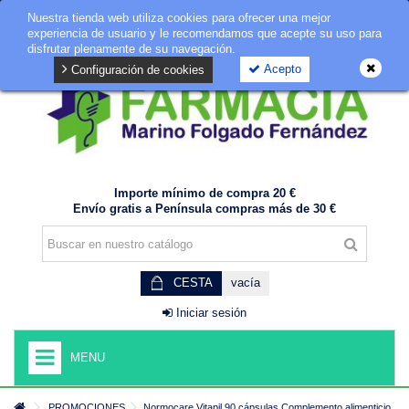
Nuestra tienda web utiliza cookies para ofrecer una mejor
GDPR
experiencia de usuario y le recomendamos que acepte su uso para
disfrutar plenamente de su navegación.
Acepto
Configuración de cookies
Importe mínimo de compra 20 €
Envío gratis a Península compras más de 30 €
CESTA
vacía
Iniciar sesión
MENU
PROMOCIONES
Normocare Vitapil 90 cápsulas Complemento alimenticio