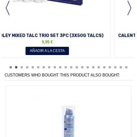
 (3X50G TALCS)
CALENTADOR DE YESO PARA DOLORES M
HORAS DE ALIVIO
4,25 €
AÑADIR A LA CESTA
CUSTOMERS WHO BOUGHT THIS PRODUCT ALSO BOUGHT: