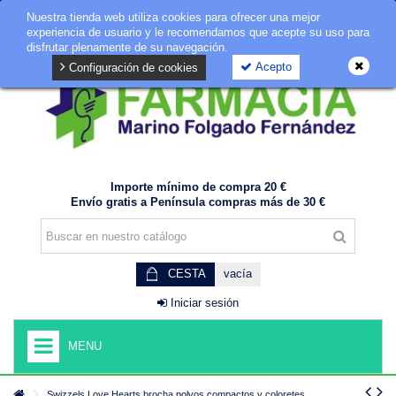
Nuestra tienda web utiliza cookies para ofrecer una mejor
GDPR
experiencia de usuario y le recomendamos que acepte su uso para
disfrutar plenamente de su navegación.
Acepto
Configuración de cookies
Importe mínimo de compra 20 €
Envío gratis a Península compras más de 30 €
CESTA
vacía
Iniciar sesión
MENU
Swizzels Love Hearts brocha polvos compactos y coloretes